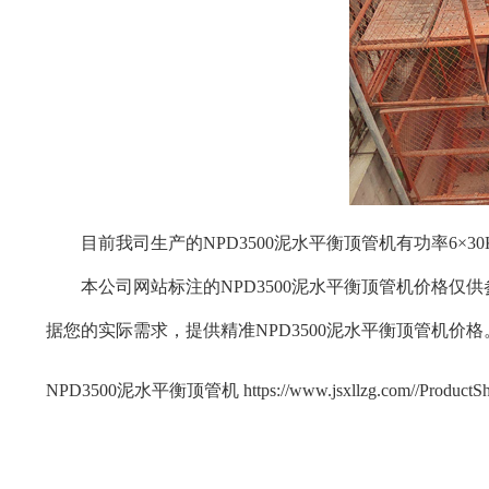
目前我司生产的NPD3500泥水平衡顶管机有功率6×30
本公司网站标注的NPD3500泥水平衡顶管机价格仅
据您的实际需求，提供精准NPD3500泥水平衡顶管机价格
NPD3500泥水平衡顶管机 https://www.jsxllzg.com//ProductSh