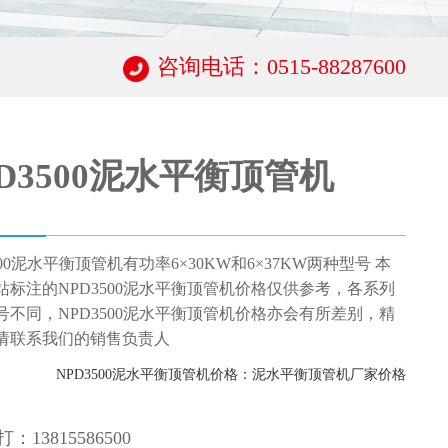
咨询电话：0515-88287600
PD3500泥水平衡顶管机
500泥水平衡顶管机有功率6×30KW和6×37KW两种型号 本
站标注的NPD3500泥水平衡顶管机价格仅供参考，各系列
号不同，NPD3500泥水平衡顶管机价格亦会有所差别，精
请联系我们的销售负责人
NPD3500泥水平衡顶管机价格：
泥水平衡顶管机厂家价格
：13815586500