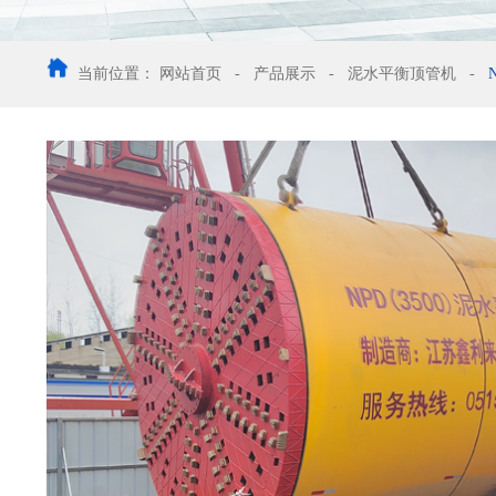
当前位置：
网站首页
-
产品展示
-
泥水平衡顶管机
-