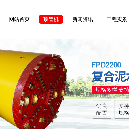
网站首页
顶管机
新闻资讯
工程实景