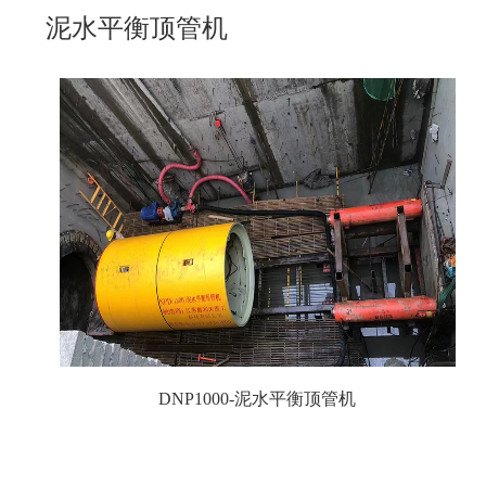
泥水平衡顶管机
DNP1000-泥水平衡顶管机